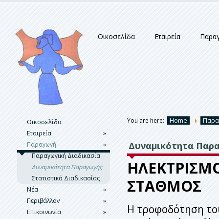
Οικοσελίδα
Εταιρεία
Παρα
Home
Παρα
You are here:
Οικοσελίδα
Εταιρεία
»
Δυναμικότητα Παρ
Παραγωγή
Ιστορικό
»
Παρουσίαση
Παραγωγική Διαδικασία
ΗΛΕΚΤΡΙΣΜ
Δημιουργία
Δυναμικότητα Παραγωγής
Βραβεία
Στατιστικά Διαδικασίας
ΣΤΑΘΜΟΣ
Νέα
Ασφάλεια & Υγεία
»
Περιβάλλον
Εκδηλώσεις
»
Η τροφοδότηση του
Επικοινωνία
Δελτία Τύπου &
Περιβαλλοντική Πολιτική
»