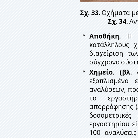
Σχ. 33.
Οχήματ
Σχ. 34.
Aν
Αποθήκη.
Η ετ
κατάλληλους 
διαχείριση τω
σύγχρονο σύστ
Χημείο. (βλ. 
εξοπλισμένο 
αναλύσεων, προ
το εργαστήρ
απορρόφησης (A
δοσομετρικές
εργαστηρίου εί
100 αναλύσει