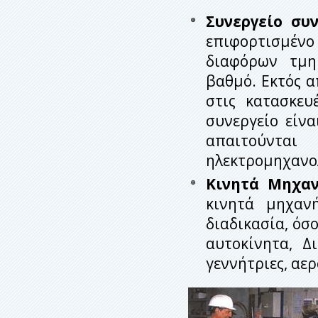
Συνεργείο συ
επιφορτισμέν
διαφόρων τμη
βαθμό. Εκτός α
στις κατασκευ
συνεργείο είν
απαιτούντ
ηλεκτρομηχανο
Κινητά Μηχαν
κινητά μηχαν
διαδικασία, όσ
αυτοκίνητα, Δ
γεννήτριες, αε