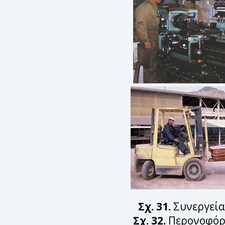
Σχ. 31.
Σ
Σχ. 32.
Περονοφόρο