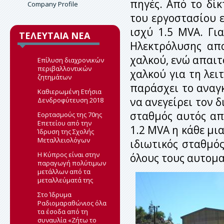
Ανακοινώσεις
πηγές. Από το δί
Company Profile
Μεταλλευτικά Αποθέματα
Τοποθεσία
του εργοστασίου 
Μεθοδολογία Εκτίμησης
Φόρμα επικοινωνίας
Αποθεμάτων
Καριέρα
ισχύ 1.5 MVA. Γι
ΤΕΛΕΥΤΑΙΑ ΝΕΑ
Ερευνητικό Πρόγραμμα
Ηλεκτρόλυσης απ
Περιβαλλοντικές Δηλώσεις
χαλκού, ενώ απαιτ
Επίλυση διαχρονικών
περιβαλλοντικών
χαλκού για τη λει
ζητημάτων
παράσχει το αναγκ
Καθιερωμένη Ετήσια
να ανεγείρει τον 
Δενδροφύτευση 2018
σταθμός αυτός απ
Εορτασμούς της 70ης
Επετείου από την
1.2 MVA η κάθε μι
Ίδρυση της Σχολής
Μεταλλειολόγων
ιδιωτικός σταθμό
H Kύπρος είναι στην
όλους τους αυτομ
παραγωγή πολύτιμων
μετάλλων από τα
μεταλλεύματά της
Στο Ίδρυμα
Ραδιομαραθώνιος όλα
τα έσοδα από τη
συναυλία «Ζήτω το